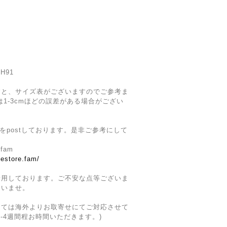
H91
すと、サイズ表がございますのでご参考ま
1-3cmほどの誤差がある場合がござい
着画をpostしております。是非ご参考にして
.fam
estore.fam/‬
着用しております。ご不安な点等ございま
さいませ。
しては海外よりお取寄せにてご対応させて
-4週間程お時間いただきます。)