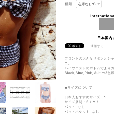
種類
Internationa
日本国内
通報する
フロントの大きなリボンとシ
ニ。
ハイウエストのボトムでより
Black,Blue,Pink,Multiの3
◾︎サイズについて
日本人おすすめサイズ : S
サイズ展開 : S / M / L
パット: なし
パットポケット: なし