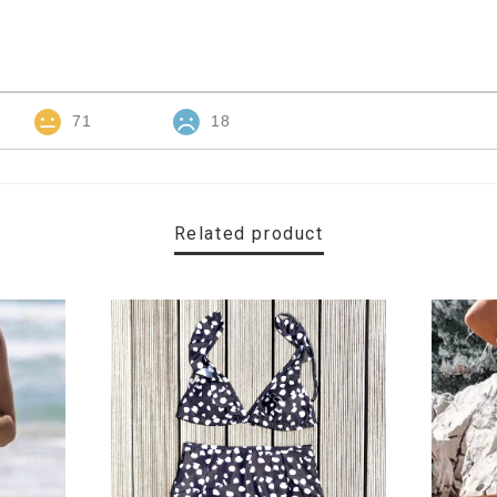
71
18
Related product