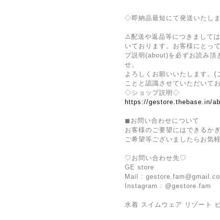
◇即納品最短にて発送いたし
⚠️配送や返品等につきまして
いております。お客様にとっ
プ説明(about)を必ずお読
せ。
よろしくお願いいたします。(
ことと認識させていただいてお
◇ショップ説明◇
https://gestore.thebase.in/a
◼︎お問い合わせについて
お客様のご要望にはできるか
ご希望等ございましたらお気
♡お問い合わせ先♡
GE store
Mail :
gestore.fam@gmail.c
Instagram : @gestore.fam
水着 スイムウェア リゾート 