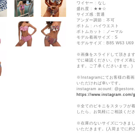
ワイヤー : なし
盛れ度 : ★★☆
サイズ感 :普通
アンダー調節 : 不可
ボトム : ハイウエスト
ボトムカット : ノーマル
モデル着画サイズ : S
モデルサイズ : B85 W63 U69 
※画像をスライドして頂きま
でに確認ください。(サイズ表は
ます。ご了承くださいませ。)
※Instagramにてお客様の
いただければ幸いです。
instagram acount: @gestore
https://www.instagram.com/g
※全てのビキニをスタッフが
したら、お気軽にご相談くだ
※在庫のないサイズにつきま
いただきます。(入荷までに約2